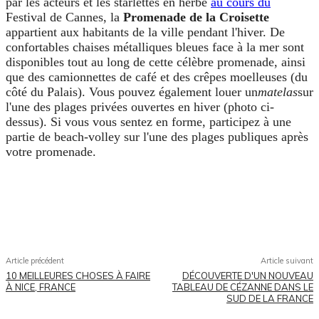
par les acteurs et les starlettes en herbe
au cours du
Festival de Cannes, la
Promenade de la Croisette
appartient aux habitants de la ville pendant l'hiver. De
confortables chaises métalliques bleues face à la mer sont
disponibles tout au long de cette célèbre promenade, ainsi
que des camionnettes de café et des crêpes moelleuses (du
côté du Palais). Vous pouvez également louer un
matelas
sur
l'une des plages privées ouvertes en hiver (photo ci-
dessus). Si vous vous sentez en forme, participez à une
partie de beach-volley sur l'une des plages publiques après
votre promenade.
Facebook
X
Pinterest
WhatsApp
Article précédent
Article suivant
10 MEILLEURES CHOSES À FAIRE
DÉCOUVERTE D'UN NOUVEAU
À NICE, FRANCE
TABLEAU DE CÉZANNE DANS LE
SUD DE LA FRANCE