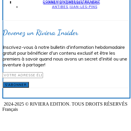
CONNEXION/ENREGISTREMENT
CARNET D'ADRESSES RIVIERA
ANTIBES JUAN-LES-PINS
Devenez un Riviera Insider
Inscrivez-vous à notre bulletin d'information hebdomadaire
gratuit pour bénéficier d'un contenu exclusif et être les
premiers à savoir quand nous avons un secret d'initié ou une
aventure à partager!
S'ABONNER
2024-2025 © RIVIERA EDITION. TOUS DROITS RÉSERVÉS
Français