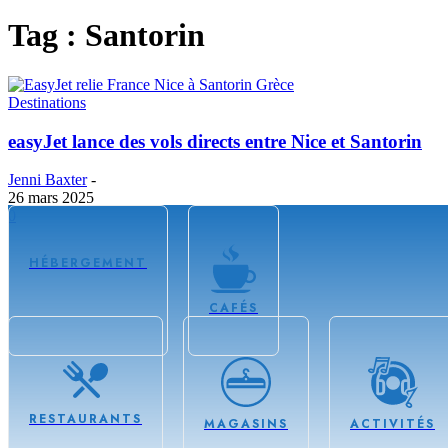
Tag : Santorin
Destinations
easyJet lance des vols directs entre Nice et Santorin
Jenni Baxter
-
26 mars 2025
0
HÉBERGEMENT
CAFÉS
RESTAURANTS
MAGASINS
ACTIVITÉS