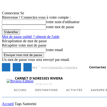
Connecteur Se
Bienvenue ! Connectez-vous à votre compte :
votre nom d'utilisateur
votre mot de passe
Mot de passe oublié ? obtenir de l'aide
Récupération de mot de passe
Récupérer votre mot de passe
votre email
Un mot de passe vous sera envoyé par email.
Contactez
Connecter / rejoindre
C
30.6
Antibes
CARNET D'ADRESSES RIVIERA
PUBLICITÉ
ACCUEIL
DESTINATIONS
ACTIVITÉS
SAVEURS 
Accueil
Tags
Santorini